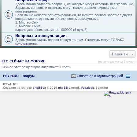
Здесь можно задавать вопросы, на которые могут отвечать все желающие.
Задавать вопросы и отвечать могут только зарегистрированные
пользователи.
Если Вы не желаете регистрироваться, то можете воспользоваться двумя
специально созданными обезличенными аккаунтами:
1. Мистер Смит
2. Миссис Смит
пароль для обоих аккаунтов: 000000 (6 нулей).
Вопросы и консультации.
Здесь можно задать вопрос консультантам. Отвечать могут ТОЛЬКО
консультанты.
Перейти
КТО СЕЙЧАС НА ФОРУМЕ
(по активности за 5 минут)
Сейчас этот раздел просматривают: 1 гость
PSY-H.RU
Форум
Связаться с администрацией
PSY-H.RU
Создано на основе
phpBBex
© 2016
phpBB
Limited,
Vegalogic
Software