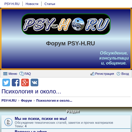
PSY-H.RU
Новости
Статьи
Форум PSY-H.RU
Обсуждение,
консультаци
и, общение.
Меню
FAQ
Регистрация
Вход
Психология и около...
PSY-H.RU
Форум
Психология и около...
Раздел
Мы не психи, психи не мы!
Обсуждение тематических статей, заметок и прочих материалов
Темы:
4
Вопросы в эфир.