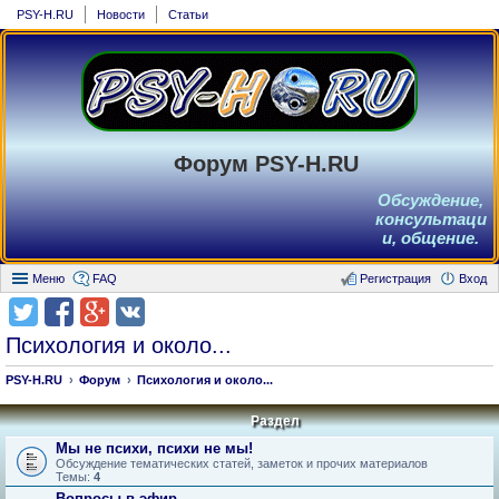
PSY-H.RU
Новости
Статьи
Форум PSY-H.RU
Обсуждение,
консультаци
и, общение.
Меню
FAQ
Регистрация
Вход
Психология и около...
PSY-H.RU
Форум
Психология и около...
Раздел
Мы не психи, психи не мы!
Обсуждение тематических статей, заметок и прочих материалов
Темы:
4
Вопросы в эфир.