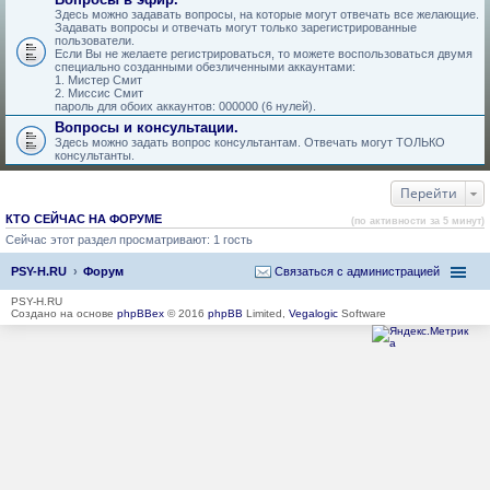
Здесь можно задавать вопросы, на которые могут отвечать все желающие.
Задавать вопросы и отвечать могут только зарегистрированные
пользователи.
Если Вы не желаете регистрироваться, то можете воспользоваться двумя
специально созданными обезличенными аккаунтами:
1. Мистер Смит
2. Миссис Смит
пароль для обоих аккаунтов: 000000 (6 нулей).
Вопросы и консультации.
Здесь можно задать вопрос консультантам. Отвечать могут ТОЛЬКО
консультанты.
Перейти
КТО СЕЙЧАС НА ФОРУМЕ
(по активности за 5 минут)
Сейчас этот раздел просматривают: 1 гость
PSY-H.RU
Форум
Связаться с администрацией
PSY-H.RU
Создано на основе
phpBBex
© 2016
phpBB
Limited,
Vegalogic
Software