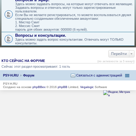
Здесь можно задавать вопросы, на которые могут отвечать все желающие.
Задавать вопросы и отвечать могут только зарегистрированные
пользователи.
Если Вы не желаете регистрироваться, то можете воспользоваться двумя
специально созданными обезличенными аккаунтами:
1. Мистер Смит
2. Миссис Смит
пароль для обоих аккаунтов: 000000 (6 нулей).
Вопросы и консультации.
Здесь можно задать вопрос консультантам. Отвечать могут ТОЛЬКО
консультанты.
Перейти
КТО СЕЙЧАС НА ФОРУМЕ
(по активности за 5 минут)
Сейчас этот раздел просматривают: 1 гость
PSY-H.RU
Форум
Связаться с администрацией
PSY-H.RU
Создано на основе
phpBBex
© 2016
phpBB
Limited,
Vegalogic
Software