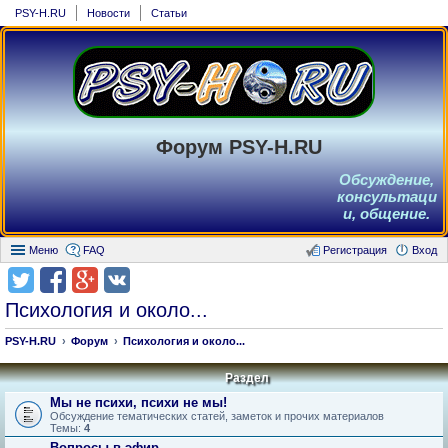
PSY-H.RU
Новости
Статьи
Форум PSY-H.RU
Обсуждение,
консультаци
и, общение.
Меню
FAQ
Регистрация
Вход
Психология и около...
PSY-H.RU
Форум
Психология и около...
Раздел
Мы не психи, психи не мы!
Обсуждение тематических статей, заметок и прочих материалов
Темы:
4
Вопросы в эфир.