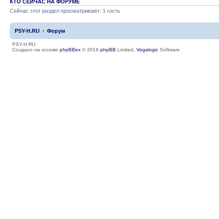
КТО СЕЙЧАС НА ФОРУМЕ
Сейчас этот раздел просматривают: 1 гость
PSY-H.RU
Форум
PSY-H.RU
Создано на основе
phpBBex
© 2016
phpBB
Limited,
Vegalogic
Software