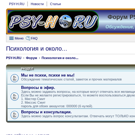
PSY-H.RU
Новости
Статьи
Форум P
Обсуждение,
Меню
FAQ
Психология и около...
PSY-H.RU
Форум
Психология и около...
РАЗДЕЛ
Мы не психи, психи не мы!
Обсуждение тематических статей, заметок и прочих материалов
Вопросы в эфир.
Здесь можно задавать вопросы, на которые могут отвечать все желающи
Если Вы не желаете регистрироваться, то можете воспользоваться дву
1. Мистер Смит
2. Миссис Смит
пароль для обоих аккаунтов: 000000 (6 нулей).
Вопросы и консультации.
Здесь можно задать вопрос консультантам. Отвечать могут ТОЛЬКО кон