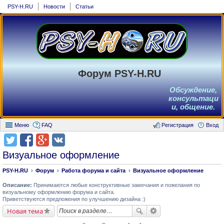
PSY-H.RU
Новости
Статьи
Форум PSY-H.RU
Обсуждение,
консультаци
и, общение.
Меню
FAQ
Регистрация
Вход
Визуальное оформление
PSY-H.RU
Форум
Работа форума и сайта
Визуальное оформление
Описание:
Принимаются любые конструктивные замечания и пожелания по
визуальному оформлению форума и сайта.
Приветствуются предложения по улучшению дизайна :)
Новая тема