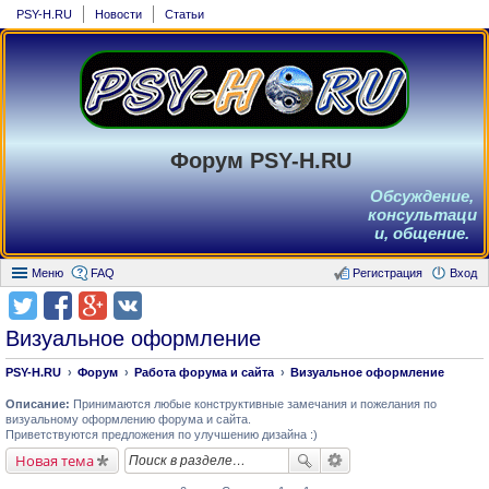
PSY-H.RU
Новости
Статьи
Форум PSY-H.RU
Обсуждение,
консультаци
и, общение.
Меню
FAQ
Регистрация
Вход
Визуальное оформление
PSY-H.RU
Форум
Работа форума и сайта
Визуальное оформление
Описание:
Принимаются любые конструктивные замечания и пожелания по
визуальному оформлению форума и сайта.
Приветствуются предложения по улучшению дизайна :)
Новая тема