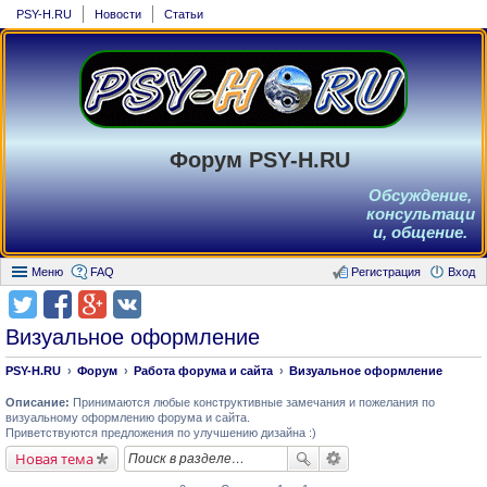
PSY-H.RU
Новости
Статьи
Форум PSY-H.RU
Обсуждение,
консультаци
и, общение.
Меню
FAQ
Регистрация
Вход
Визуальное оформление
PSY-H.RU
Форум
Работа форума и сайта
Визуальное оформление
Описание:
Принимаются любые конструктивные замечания и пожелания по
визуальному оформлению форума и сайта.
Приветствуются предложения по улучшению дизайна :)
Новая тема