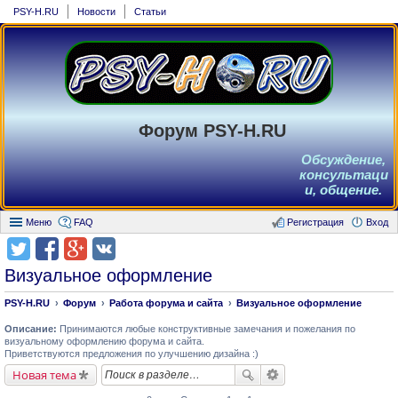
PSY-H.RU
Новости
Статьи
Форум PSY-H.RU
Обсуждение,
консультаци
и, общение.
Меню
FAQ
Регистрация
Вход
Визуальное оформление
PSY-H.RU
Форум
Работа форума и сайта
Визуальное оформление
Описание:
Принимаются любые конструктивные замечания и пожелания по
визуальному оформлению форума и сайта.
Приветствуются предложения по улучшению дизайна :)
Новая тема