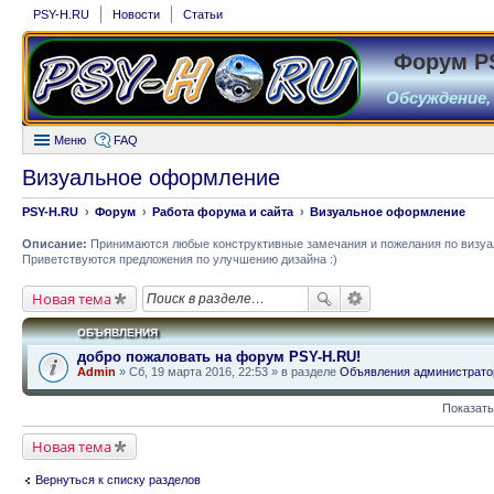
PSY-H.RU
Новости
Статьи
Форум P
Обсуждение,
Меню
FAQ
Визуальное оформление
PSY-H.RU
Форум
Работа форума и сайта
Визуальное оформление
Описание:
Принимаются любые конструктивные замечания и пожелания по визу
Приветствуются предложения по улучшению дизайна :)
Новая тема
ОБЪЯВЛЕНИЯ
добро пожаловать на форум PSY-H.RU!
Admin
» Сб, 19 марта 2016, 22:53 » в разделе
Объявления администрато
Показать
Новая тема
Вернуться к списку разделов