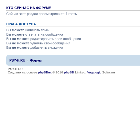
КТО СЕЙЧАС НА ФОРУМЕ
Сейчас этот раздел просматривают: 1 гость
ПРАВА ДОСТУПА
Вы
можете
начинать темы
Вы
можете
отвечать на сообщения
Вы
не можете
редактировать свои сообщения
Вы
не можете
удалять свои сообщения
Вы
не можете
добавлять вложения
PSY-H.RU
Форум
PSY-H.RU
Создано на основе
phpBBex
© 2016
phpBB
Limited,
Vegalogic
Software