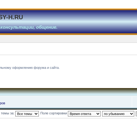
SY-H.RU
 консультации, общение.
альному оформлению форума и сайта.
ров
 темы за:
Поле сортировки