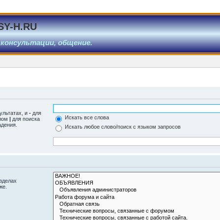
SY-H.RU
 консультации, общение.
ультатах, и
-
для
Искать все слова
олом
|
для поиска
адения.
Искать любое слово/поиск с языком запросов
азделах
же.