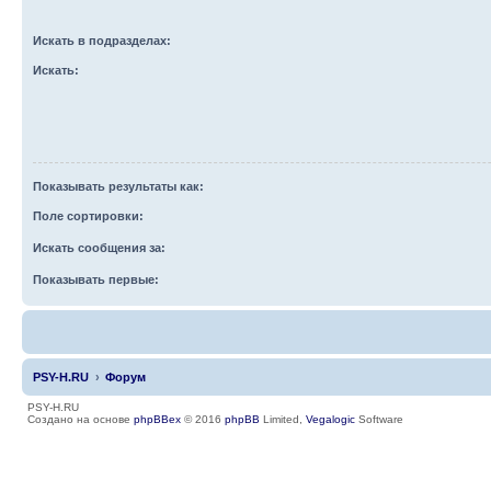
Искать в подразделах:
Искать:
Показывать результаты как:
Поле сортировки:
Искать сообщения за:
Показывать первые:
PSY-H.RU
Форум
PSY-H.RU
Создано на основе
phpBBex
© 2016
phpBB
Limited,
Vegalogic
Software