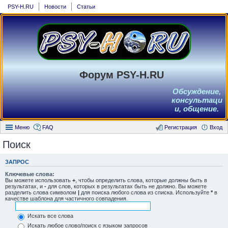
PSY-H.RU
Новости
Статьи
Форум PSY-H.RU
Обсуждение,
консультаци
и, общение.
Меню
FAQ
Регистрация
Вход
Поиск
ЗАПРОС
Ключевые слова:
Вы можете использовать
+
, чтобы определить слова, которые должны быть в
результатах, и
-
для слов, которых в результатах быть не должно. Вы можете
разделить слова символом
|
для поиска любого слова из списка. Используйте
*
в
качестве шаблона для частичного совпадения.
Искать все слова
Искать любое слово/поиск с языком запросов