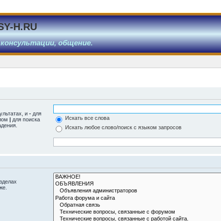
SY-H.RU
 консультации, общение.
ультатах, и
-
для
Искать все слова
олом
|
для поиска
адения.
Искать любое слово/поиск с языком запросов
азделах
же.