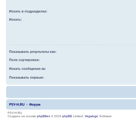
Искать в подразделах:
Искать:
Показывать результаты как:
Поле сортировки:
Искать сообщения за:
Показывать первые:
PSY-H.RU
Форум
PSY-H.RU
Создано на основе
phpBBex
© 2016
phpBB
Limited,
Vegalogic
Software