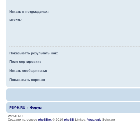
Искать в подразделах:
Искать:
Показывать результаты как:
Поле сортировки:
Искать сообщения за:
Показывать первые:
PSY-H.RU
Форум
PSY-H.RU
Создано на основе
phpBBex
© 2016
phpBB
Limited,
Vegalogic
Software