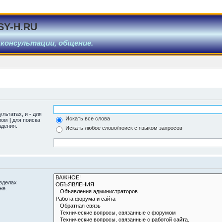
SY-H.RU
 консультации, общение.
ультатах, и
-
для
Искать все слова
олом
|
для поиска
адения.
Искать любое слово/поиск с языком запросов
азделах
же.