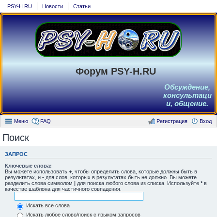
PSY-H.RU
Новости
Статьи
Форум PSY-H.RU
Обсуждение,
консультаци
и, общение.
Меню
FAQ
Регистрация
Вход
Поиск
ЗАПРОС
Ключевые слова:
Вы можете использовать
+
, чтобы определить слова, которые должны быть в
результатах, и
-
для слов, которых в результатах быть не должно. Вы можете
разделить слова символом
|
для поиска любого слова из списка. Используйте
*
в
качестве шаблона для частичного совпадения.
Искать все слова
Искать любое слово/поиск с языком запросов