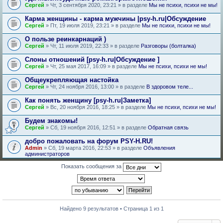
Сергей
» Чт, 3 сентября 2020, 23:21 » в разделе
Мы не психи, психи не мы!
Карма женщины - карма мужчины |psy-h.ru|Обсуждение
Сергей
» Пт, 19 июля 2019, 23:21 » в разделе
Мы не психи, психи не мы!
О пользе реинкарнаций )
Сергей
» Чт, 11 июля 2019, 22:33 » в разделе
Разговоры (болталка)
Слоны отношений [psy-h.ru|Обсуждение ]
Сергей
» Чт, 25 мая 2017, 16:09 » в разделе
Мы не психи, психи не мы!
Общеукрепляющая настойка
Сергей
» Чт, 24 ноября 2016, 13:00 » в разделе
В здоровом теле...
Как понять женщину [psy-h.ru|Заметка]
Сергей
» Вс, 20 ноября 2016, 18:25 » в разделе
Мы не психи, психи не мы!
Будем знакомы!
Сергей
» Сб, 19 ноября 2016, 12:51 » в разделе
Обратная связь
добро пожаловать на форум PSY-H.RU!
Admin
» Сб, 19 марта 2016, 22:53 » в разделе
Объявления
администраторов
Показать сообщения за
Найдено 9 результатов • Страница 1 из 1