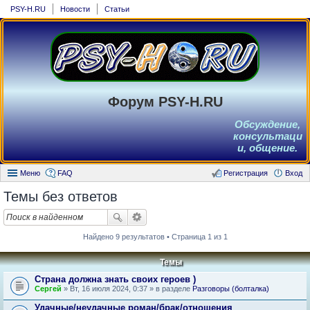
PSY-H.RU
Новости
Статьи
Форум PSY-H.RU
Обсуждение,
консультаци
и, общение.
Меню
FAQ
Регистрация
Вход
Темы без ответов
Найдено 9 результатов • Страница 1 из 1
Темы
Страна должна знать своих героев )
Сергей
» Вт, 16 июля 2024, 0:37 » в разделе
Разговоры (болталка)
Удачные/неудачные роман/брак/отношения