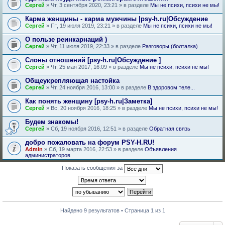
Сергей
» Чт, 3 сентября 2020, 23:21 » в разделе
Мы не психи, психи не мы!
Карма женщины - карма мужчины |psy-h.ru|Обсуждение
Сергей
» Пт, 19 июля 2019, 23:21 » в разделе
Мы не психи, психи не мы!
О пользе реинкарнаций )
Сергей
» Чт, 11 июля 2019, 22:33 » в разделе
Разговоры (болталка)
Слоны отношений [psy-h.ru|Обсуждение ]
Сергей
» Чт, 25 мая 2017, 16:09 » в разделе
Мы не психи, психи не мы!
Общеукрепляющая настойка
Сергей
» Чт, 24 ноября 2016, 13:00 » в разделе
В здоровом теле...
Как понять женщину [psy-h.ru|Заметка]
Сергей
» Вс, 20 ноября 2016, 18:25 » в разделе
Мы не психи, психи не мы!
Будем знакомы!
Сергей
» Сб, 19 ноября 2016, 12:51 » в разделе
Обратная связь
добро пожаловать на форум PSY-H.RU!
Admin
» Сб, 19 марта 2016, 22:53 » в разделе
Объявления
администраторов
Показать сообщения за
Найдено 9 результатов • Страница 1 из 1