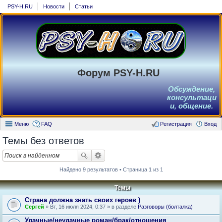
PSY-H.RU
Новости
Статьи
Форум PSY-H.RU
Обсуждение,
консультаци
и, общение.
Меню
FAQ
Регистрация
Вход
Темы без ответов
Найдено 9 результатов • Страница 1 из 1
Темы
Страна должна знать своих героев )
Сергей
» Вт, 16 июля 2024, 0:37 » в разделе
Разговоры (болталка)
Удачные/неудачные роман/брак/отношения