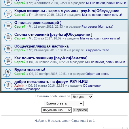
Сергей
» Чт, 3 сентября 2020, 23:21 » в разделе
Мы не психи, психи не мы!
Карма женщины - карма мужчины |psy-h.ru|Обсуждение
Сергей
» Пт, 19 июля 2019, 23:21 » в разделе
Мы не психи, психи не мы!
О пользе реинкарнаций )
Сергей
» Чт, 11 июля 2019, 22:33 » в разделе
Разговоры (болталка)
Слоны отношений [psy-h.ru|Обсуждение ]
Сергей
» Чт, 25 мая 2017, 16:09 » в разделе
Мы не психи, психи не мы!
Общеукрепляющая настойка
Сергей
» Чт, 24 ноября 2016, 13:00 » в разделе
В здоровом теле...
Как понять женщину [psy-h.ru|Заметка]
Сергей
» Вс, 20 ноября 2016, 18:25 » в разделе
Мы не психи, психи не мы!
Будем знакомы!
Сергей
» Сб, 19 ноября 2016, 12:51 » в разделе
Обратная связь
добро пожаловать на форум PSY-H.RU!
Admin
» Сб, 19 марта 2016, 22:53 » в разделе
Объявления
администраторов
Показать сообщения за
Найдено 9 результатов • Страница 1 из 1