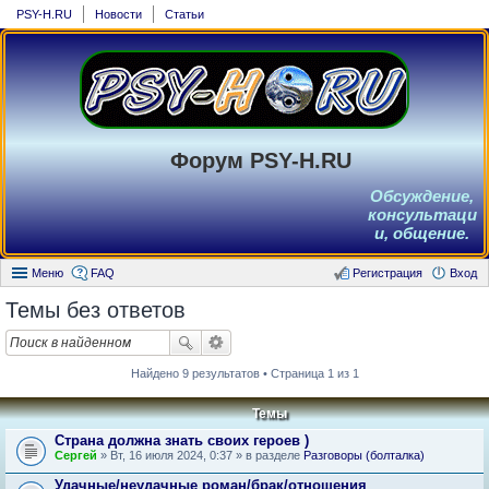
PSY-H.RU
Новости
Статьи
Форум PSY-H.RU
Обсуждение,
консультаци
и, общение.
Меню
FAQ
Регистрация
Вход
Темы без ответов
Найдено 9 результатов • Страница 1 из 1
Темы
Страна должна знать своих героев )
Сергей
» Вт, 16 июля 2024, 0:37 » в разделе
Разговоры (болталка)
Удачные/неудачные роман/брак/отношения