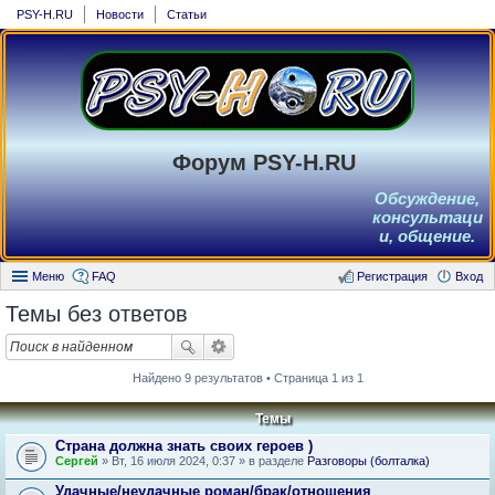
PSY-H.RU
Новости
Статьи
Форум PSY-H.RU
Обсуждение,
консультаци
и, общение.
Меню
FAQ
Регистрация
Вход
Темы без ответов
Найдено 9 результатов • Страница 1 из 1
Темы
Страна должна знать своих героев )
Сергей
» Вт, 16 июля 2024, 0:37 » в разделе
Разговоры (болталка)
Удачные/неудачные роман/брак/отношения