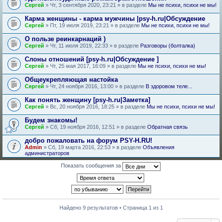
Сергей
» Чт, 3 сентября 2020, 23:21 » в разделе
Мы не психи, психи не мы!
Карма женщины - карма мужчины |psy-h.ru|Обсуждение
Сергей
» Пт, 19 июля 2019, 23:21 » в разделе
Мы не психи, психи не мы!
О пользе реинкарнаций )
Сергей
» Чт, 11 июля 2019, 22:33 » в разделе
Разговоры (болталка)
Слоны отношений [psy-h.ru|Обсуждение ]
Сергей
» Чт, 25 мая 2017, 16:09 » в разделе
Мы не психи, психи не мы!
Общеукрепляющая настойка
Сергей
» Чт, 24 ноября 2016, 13:00 » в разделе
В здоровом теле...
Как понять женщину [psy-h.ru|Заметка]
Сергей
» Вс, 20 ноября 2016, 18:25 » в разделе
Мы не психи, психи не мы!
Будем знакомы!
Сергей
» Сб, 19 ноября 2016, 12:51 » в разделе
Обратная связь
добро пожаловать на форум PSY-H.RU!
Admin
» Сб, 19 марта 2016, 22:53 » в разделе
Объявления
администраторов
Показать сообщения за
Найдено 9 результатов • Страница 1 из 1