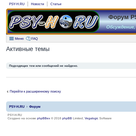
PSY-H.RU
Новости
Статьи
Форум P
Обсуждение,
Меню
FAQ
Активные темы
Подходящих тем или сообщений не найдено.
Перейти к расширенному поиску
PSY-H.RU
Форум
PSY-H.RU
Создано на основе
phpBBex
© 2016
phpBB
Limited,
Vegalogic
Software