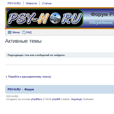
PSY-H.RU
Новости
Статьи
Форум P
Обсуждение,
Меню
FAQ
Активные темы
Подходящих тем или сообщений не найдено.
Перейти к расширенному поиску
PSY-H.RU
Форум
PSY-H.RU
Создано на основе
phpBBex
© 2016
phpBB
Limited,
Vegalogic
Software