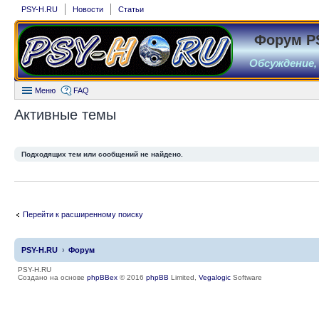
PSY-H.RU
Новости
Статьи
Форум P
Обсуждение,
Меню
FAQ
Активные темы
Подходящих тем или сообщений не найдено.
Перейти к расширенному поиску
PSY-H.RU
Форум
PSY-H.RU
Создано на основе
phpBBex
© 2016
phpBB
Limited,
Vegalogic
Software