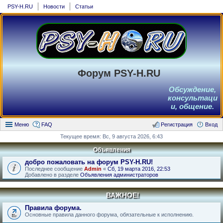
PSY-H.RU
Новости
Статьи
Форум PSY-H.RU
Обсуждение,
консультаци
и, общение.
Меню
FAQ
Регистрация
Вход
Текущее время: Вс, 9 августа 2026, 6:43
Объявления
добро пожаловать на форум PSY-H.RU!
Последнее сообщение
Admin
«
Сб, 19 марта 2016, 22:53
Добавлено в разделе
Объявления администраторов
ВАЖНОЕ!
Правила форума.
Основные правила данного форума, обязательные к исполнению.