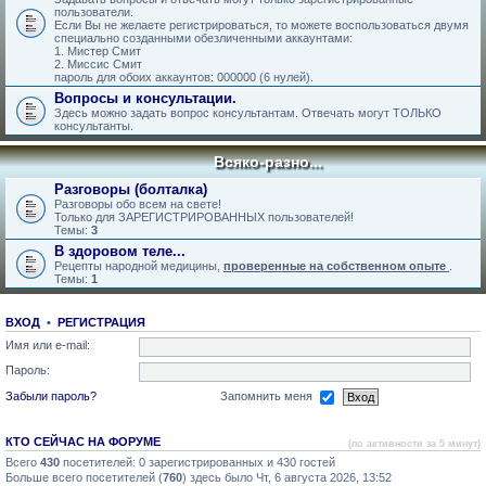
пользователи.
Если Вы не желаете регистрироваться, то можете воспользоваться двумя
специально созданными обезличенными аккаунтами:
1. Мистер Смит
2. Миссис Смит
пароль для обоих аккаунтов: 000000 (6 нулей).
Вопросы и консультации.
Здесь можно задать вопрос консультантам. Отвечать могут ТОЛЬКО
консультанты.
Всяко-разно...
Разговоры (болталка)
Разговоры обо всем на свете!
Только для ЗАРЕГИСТРИРОВАННЫХ пользователей!
Темы:
3
В здоровом теле...
Рецепты народной медицины,
проверенные на собственном опыте
.
Темы:
1
ВХОД
•
РЕГИСТРАЦИЯ
Имя или e-mail:
Пароль:
Забыли пароль?
Запомнить меня
КТО СЕЙЧАС НА ФОРУМЕ
(по активности за 5 минут)
Всего
430
посетителей: 0 зарегистрированных и 430 гостей
Больше всего посетителей (
760
) здесь было Чт, 6 августа 2026, 13:52