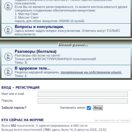
пользователи.
Если Вы не желаете регистрироваться, то можете воспользоваться двумя
специально созданными обезличенными аккаунтами:
1. Мистер Смит
2. Миссис Смит
пароль для обоих аккаунтов: 000000 (6 нулей).
Вопросы и консультации.
Здесь можно задать вопрос консультантам. Отвечать могут ТОЛЬКО
консультанты.
Всяко-разно...
Разговоры (болталка)
Разговоры обо всем на свете!
Только для ЗАРЕГИСТРИРОВАННЫХ пользователей!
Темы:
3
В здоровом теле...
Рецепты народной медицины,
проверенные на собственном опыте
.
Темы:
1
ВХОД
•
РЕГИСТРАЦИЯ
Имя или e-mail:
Пароль:
Забыли пароль?
Запомнить меня
КТО СЕЙЧАС НА ФОРУМЕ
(по активности за 5 минут)
Всего
682
посетителя: 0 зарегистрированных и 682 гостя
Больше всего посетителей (
760
) здесь было Чт, 6 августа 2026, 13:52