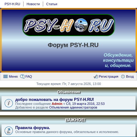
PSY-H.RU
Новости
Статьи
Форум PSY-H.RU
Обсуждение,
консультаци
и, общение.
Меню
FAQ
Регистрация
Вход
Текущее время: Пт, 7 августа 2026, 13:00
Объявления
добро пожаловать на форум PSY-H.RU!
Последнее сообщение
Admin
«
Сб, 19 марта 2016, 22:53
Добавлено в разделе
Объявления администраторов
ВАЖНОЕ!
Правила форума.
Основные правила данного форума, обязательные к исполнению.