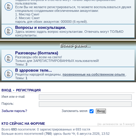
пользователи.
Если Вы не желаете регистрироваться, то можете воспользоваться двумя
специально созданными обезличенными аккаунтами:
1. Мистер Смит
2. Миссис Смит
пароль для обоих аккаунтов: 000000 (6 нулей).
Вопросы и консультации.
Здесь можно задать вопрос консультантам. Отвечать могут ТОЛЬКО
консультанты.
Всяко-разно...
Разговоры (болталка)
Разговоры обо всем на свете!
Только для ЗАРЕГИСТРИРОВАННЫХ пользователей!
Темы:
3
В здоровом теле...
Рецепты народной медицины,
проверенные на собственном опыте
.
Темы:
1
ВХОД
•
РЕГИСТРАЦИЯ
Имя или e-mail:
Пароль:
Забыли пароль?
Запомнить меня
КТО СЕЙЧАС НА ФОРУМЕ
(по активности за 5 минут)
Всего
693
посетителя: 0 зарегистрированных и 693 гостя
Больше всего посетителей (
760
) здесь было Чт, 6 августа 2026, 13:52