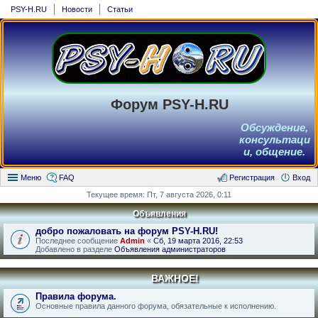
PSY-H.RU
Новости
Статьи
Форум PSY-H.RU
Обсуждение,
консультаци
и, общение.
Меню
FAQ
Регистрация
Вход
Текущее время: Пт, 7 августа 2026, 0:11
Объявления
добро пожаловать на форум PSY-H.RU!
Последнее сообщение
Admin
«
Сб, 19 марта 2016, 22:53
Добавлено в разделе
Объявления администраторов
ВАЖНОЕ!
Правила форума.
Основные правила данного форума, обязательные к исполнению.