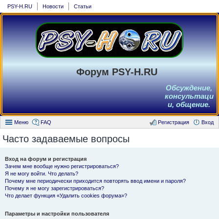
PSY-H.RU
Новости
Статьи
Форум PSY-H.RU
Обсуждение,
консультаци
и, общение.
Меню
FAQ
Регистрация
Вход
Часто задаваемые вопросы
Вход на форум и регистрация
Зачем мне вообще нужно регистрироваться?
Я не могу войти. Что делать?
Почему мне периодически приходится повторять ввод имени и пароля?
Почему я не могу зарегистрироваться?
Что делает функция «Удалить cookies форума»?
Параметры и настройки пользователя