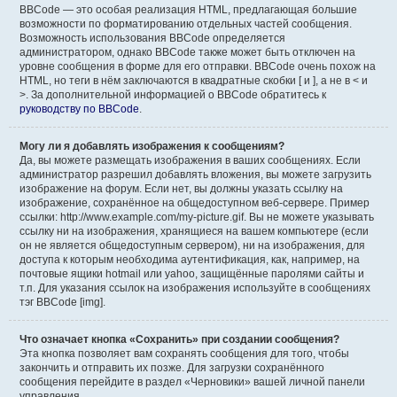
BBCode — это особая реализация HTML, предлагающая большие
возможности по форматированию отдельных частей сообщения.
Возможность использования BBCode определяется
администратором, однако BBCode также может быть отключен на
уровне сообщения в форме для его отправки. BBCode очень похож на
HTML, но теги в нём заключаются в квадратные скобки [ и ], а не в < и
>. За дополнительной информацией о BBCode обратитесь к
руководству по BBCode
.
Могу ли я добавлять изображения к сообщениям?
Да, вы можете размещать изображения в ваших сообщениях. Если
администратор разрешил добавлять вложения, вы можете загрузить
изображение на форум. Если нет, вы должны указать ссылку на
изображение, сохранённое на общедоступном веб-сервере. Пример
ссылки: http://www.example.com/my-picture.gif. Вы не можете указывать
ссылку ни на изображения, хранящиеся на вашем компьютере (если
он не является общедоступным сервером), ни на изображения, для
доступа к которым необходима аутентификация, как, например, на
почтовые ящики hotmail или yahoo, защищённые паролями сайты и
т.п. Для указания ссылок на изображения используйте в сообщениях
тэг BBCode [img].
Что означает кнопка «Сохранить» при создании сообщения?
Эта кнопка позволяет вам сохранять сообщения для того, чтобы
закончить и отправить их позже. Для загрузки сохранённого
сообщения перейдите в раздел «Черновики» вашей личной панели
управления.