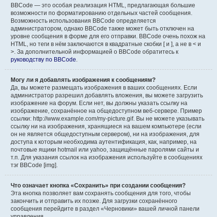
BBCode — это особая реализация HTML, предлагающая большие
возможности по форматированию отдельных частей сообщения.
Возможность использования BBCode определяется
администратором, однако BBCode также может быть отключен на
уровне сообщения в форме для его отправки. BBCode очень похож на
HTML, но теги в нём заключаются в квадратные скобки [ и ], а не в < и
>. За дополнительной информацией о BBCode обратитесь к
руководству по BBCode
.
Могу ли я добавлять изображения к сообщениям?
Да, вы можете размещать изображения в ваших сообщениях. Если
администратор разрешил добавлять вложения, вы можете загрузить
изображение на форум. Если нет, вы должны указать ссылку на
изображение, сохранённое на общедоступном веб-сервере. Пример
ссылки: http://www.example.com/my-picture.gif. Вы не можете указывать
ссылку ни на изображения, хранящиеся на вашем компьютере (если
он не является общедоступным сервером), ни на изображения, для
доступа к которым необходима аутентификация, как, например, на
почтовые ящики hotmail или yahoo, защищённые паролями сайты и
т.п. Для указания ссылок на изображения используйте в сообщениях
тэг BBCode [img].
Что означает кнопка «Сохранить» при создании сообщения?
Эта кнопка позволяет вам сохранять сообщения для того, чтобы
закончить и отправить их позже. Для загрузки сохранённого
сообщения перейдите в раздел «Черновики» вашей личной панели
управления.