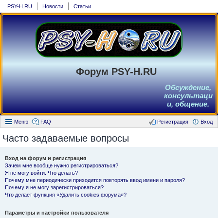
PSY-H.RU
Новости
Статьи
Форум PSY-H.RU
Обсуждение,
консультаци
и, общение.
Меню
FAQ
Регистрация
Вход
Часто задаваемые вопросы
Вход на форум и регистрация
Зачем мне вообще нужно регистрироваться?
Я не могу войти. Что делать?
Почему мне периодически приходится повторять ввод имени и пароля?
Почему я не могу зарегистрироваться?
Что делает функция «Удалить cookies форума»?
Параметры и настройки пользователя