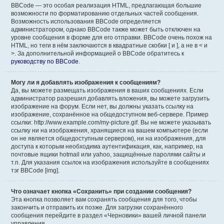
BBCode — это особая реализация HTML, предлагающая большие
возможности по форматированию отдельных частей сообщения.
Возможность использования BBCode определяется
администратором, однако BBCode также может быть отключен на
уровне сообщения в форме для его отправки. BBCode очень похож на
HTML, но теги в нём заключаются в квадратные скобки [ и ], а не в < и
>. За дополнительной информацией о BBCode обратитесь к
руководству по BBCode
.
Могу ли я добавлять изображения к сообщениям?
Да, вы можете размещать изображения в ваших сообщениях. Если
администратор разрешил добавлять вложения, вы можете загрузить
изображение на форум. Если нет, вы должны указать ссылку на
изображение, сохранённое на общедоступном веб-сервере. Пример
ссылки: http://www.example.com/my-picture.gif. Вы не можете указывать
ссылку ни на изображения, хранящиеся на вашем компьютере (если
он не является общедоступным сервером), ни на изображения, для
доступа к которым необходима аутентификация, как, например, на
почтовые ящики hotmail или yahoo, защищённые паролями сайты и
т.п. Для указания ссылок на изображения используйте в сообщениях
тэг BBCode [img].
Что означает кнопка «Сохранить» при создании сообщения?
Эта кнопка позволяет вам сохранять сообщения для того, чтобы
закончить и отправить их позже. Для загрузки сохранённого
сообщения перейдите в раздел «Черновики» вашей личной панели
управления.