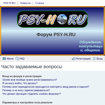
PSY-H.RU
Новости
Статьи
Форум PSY-H.RU
Обсуждение,
консультаци
и, общение.
Меню
FAQ
Регистрация
Вход
Часто задаваемые вопросы
Вход на форум и регистрация
Зачем мне вообще нужно регистрироваться?
Я не могу войти. Что делать?
Почему мне периодически приходится повторять ввод имени и пароля?
Почему я не могу зарегистрироваться?
Что делает функция «Удалить cookies форума»?
Параметры и настройки пользователя