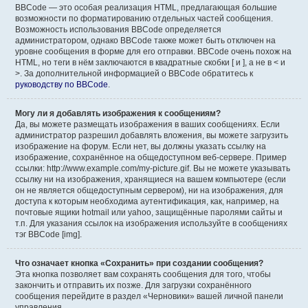
BBCode — это особая реализация HTML, предлагающая большие
возможности по форматированию отдельных частей сообщения.
Возможность использования BBCode определяется
администратором, однако BBCode также может быть отключен на
уровне сообщения в форме для его отправки. BBCode очень похож на
HTML, но теги в нём заключаются в квадратные скобки [ и ], а не в < и
>. За дополнительной информацией о BBCode обратитесь к
руководству по BBCode
.
Могу ли я добавлять изображения к сообщениям?
Да, вы можете размещать изображения в ваших сообщениях. Если
администратор разрешил добавлять вложения, вы можете загрузить
изображение на форум. Если нет, вы должны указать ссылку на
изображение, сохранённое на общедоступном веб-сервере. Пример
ссылки: http://www.example.com/my-picture.gif. Вы не можете указывать
ссылку ни на изображения, хранящиеся на вашем компьютере (если
он не является общедоступным сервером), ни на изображения, для
доступа к которым необходима аутентификация, как, например, на
почтовые ящики hotmail или yahoo, защищённые паролями сайты и
т.п. Для указания ссылок на изображения используйте в сообщениях
тэг BBCode [img].
Что означает кнопка «Сохранить» при создании сообщения?
Эта кнопка позволяет вам сохранять сообщения для того, чтобы
закончить и отправить их позже. Для загрузки сохранённого
сообщения перейдите в раздел «Черновики» вашей личной панели
управления.