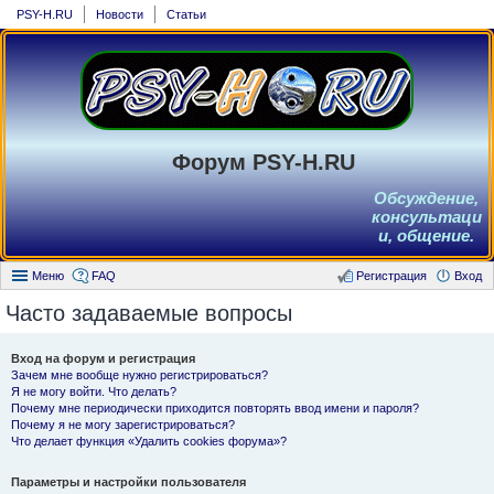
PSY-H.RU
Новости
Статьи
Форум PSY-H.RU
Обсуждение,
консультаци
и, общение.
Меню
FAQ
Регистрация
Вход
Часто задаваемые вопросы
Вход на форум и регистрация
Зачем мне вообще нужно регистрироваться?
Я не могу войти. Что делать?
Почему мне периодически приходится повторять ввод имени и пароля?
Почему я не могу зарегистрироваться?
Что делает функция «Удалить cookies форума»?
Параметры и настройки пользователя