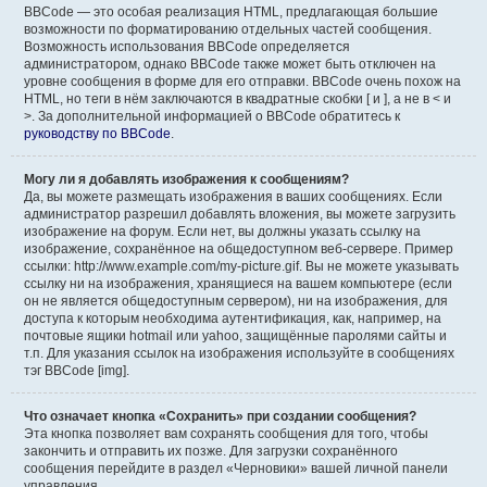
BBCode — это особая реализация HTML, предлагающая большие
возможности по форматированию отдельных частей сообщения.
Возможность использования BBCode определяется
администратором, однако BBCode также может быть отключен на
уровне сообщения в форме для его отправки. BBCode очень похож на
HTML, но теги в нём заключаются в квадратные скобки [ и ], а не в < и
>. За дополнительной информацией о BBCode обратитесь к
руководству по BBCode
.
Могу ли я добавлять изображения к сообщениям?
Да, вы можете размещать изображения в ваших сообщениях. Если
администратор разрешил добавлять вложения, вы можете загрузить
изображение на форум. Если нет, вы должны указать ссылку на
изображение, сохранённое на общедоступном веб-сервере. Пример
ссылки: http://www.example.com/my-picture.gif. Вы не можете указывать
ссылку ни на изображения, хранящиеся на вашем компьютере (если
он не является общедоступным сервером), ни на изображения, для
доступа к которым необходима аутентификация, как, например, на
почтовые ящики hotmail или yahoo, защищённые паролями сайты и
т.п. Для указания ссылок на изображения используйте в сообщениях
тэг BBCode [img].
Что означает кнопка «Сохранить» при создании сообщения?
Эта кнопка позволяет вам сохранять сообщения для того, чтобы
закончить и отправить их позже. Для загрузки сохранённого
сообщения перейдите в раздел «Черновики» вашей личной панели
управления.