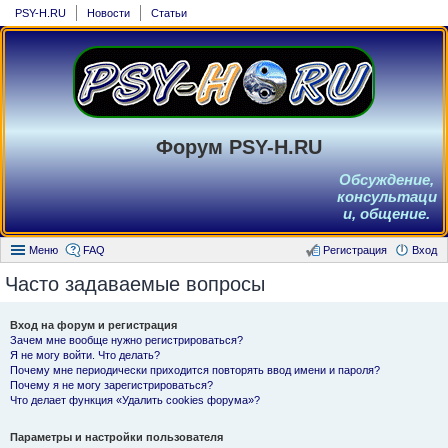
PSY-H.RU
Новости
Статьи
Форум PSY-H.RU
Обсуждение,
консультаци
и, общение.
Меню
FAQ
Регистрация
Вход
Часто задаваемые вопросы
Вход на форум и регистрация
Зачем мне вообще нужно регистрироваться?
Я не могу войти. Что делать?
Почему мне периодически приходится повторять ввод имени и пароля?
Почему я не могу зарегистрироваться?
Что делает функция «Удалить cookies форума»?
Параметры и настройки пользователя