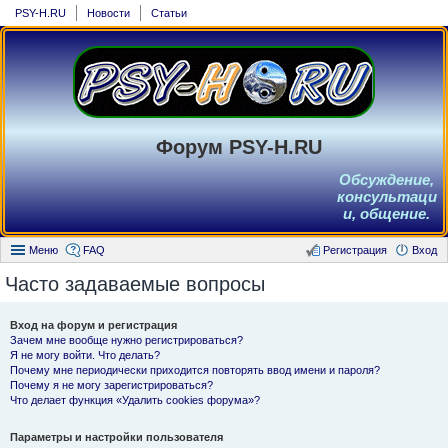
PSY-H.RU
Новости
Статьи
Форум PSY-H.RU
Обсуждение,
консультаци
и, общение.
Меню
FAQ
Регистрация
Вход
Часто задаваемые вопросы
Вход на форум и регистрация
Зачем мне вообще нужно регистрироваться?
Я не могу войти. Что делать?
Почему мне периодически приходится повторять ввод имени и пароля?
Почему я не могу зарегистрироваться?
Что делает функция «Удалить cookies форума»?
Параметры и настройки пользователя