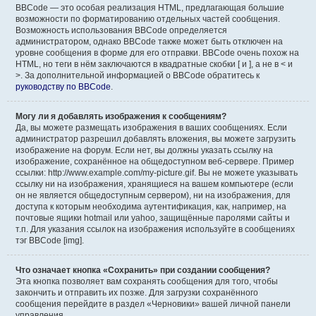
BBCode — это особая реализация HTML, предлагающая большие
возможности по форматированию отдельных частей сообщения.
Возможность использования BBCode определяется
администратором, однако BBCode также может быть отключен на
уровне сообщения в форме для его отправки. BBCode очень похож на
HTML, но теги в нём заключаются в квадратные скобки [ и ], а не в < и
>. За дополнительной информацией о BBCode обратитесь к
руководству по BBCode
.
Могу ли я добавлять изображения к сообщениям?
Да, вы можете размещать изображения в ваших сообщениях. Если
администратор разрешил добавлять вложения, вы можете загрузить
изображение на форум. Если нет, вы должны указать ссылку на
изображение, сохранённое на общедоступном веб-сервере. Пример
ссылки: http://www.example.com/my-picture.gif. Вы не можете указывать
ссылку ни на изображения, хранящиеся на вашем компьютере (если
он не является общедоступным сервером), ни на изображения, для
доступа к которым необходима аутентификация, как, например, на
почтовые ящики hotmail или yahoo, защищённые паролями сайты и
т.п. Для указания ссылок на изображения используйте в сообщениях
тэг BBCode [img].
Что означает кнопка «Сохранить» при создании сообщения?
Эта кнопка позволяет вам сохранять сообщения для того, чтобы
закончить и отправить их позже. Для загрузки сохранённого
сообщения перейдите в раздел «Черновики» вашей личной панели
управления.