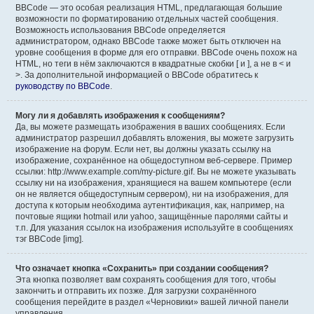
BBCode — это особая реализация HTML, предлагающая большие
возможности по форматированию отдельных частей сообщения.
Возможность использования BBCode определяется
администратором, однако BBCode также может быть отключен на
уровне сообщения в форме для его отправки. BBCode очень похож на
HTML, но теги в нём заключаются в квадратные скобки [ и ], а не в < и
>. За дополнительной информацией о BBCode обратитесь к
руководству по BBCode
.
Могу ли я добавлять изображения к сообщениям?
Да, вы можете размещать изображения в ваших сообщениях. Если
администратор разрешил добавлять вложения, вы можете загрузить
изображение на форум. Если нет, вы должны указать ссылку на
изображение, сохранённое на общедоступном веб-сервере. Пример
ссылки: http://www.example.com/my-picture.gif. Вы не можете указывать
ссылку ни на изображения, хранящиеся на вашем компьютере (если
он не является общедоступным сервером), ни на изображения, для
доступа к которым необходима аутентификация, как, например, на
почтовые ящики hotmail или yahoo, защищённые паролями сайты и
т.п. Для указания ссылок на изображения используйте в сообщениях
тэг BBCode [img].
Что означает кнопка «Сохранить» при создании сообщения?
Эта кнопка позволяет вам сохранять сообщения для того, чтобы
закончить и отправить их позже. Для загрузки сохранённого
сообщения перейдите в раздел «Черновики» вашей личной панели
управления.