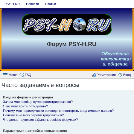
PSY-H.RU
Новости
Статьи
Форум PSY-H.RU
Обсуждение,
консультаци
и, общение.
Меню
FAQ
Регистрация
Вход
Часто задаваемые вопросы
Вход на форум и регистрация
Зачем мне вообще нужно регистрироваться?
Я не могу войти. Что делать?
Почему мне периодически приходится повторять ввод имени и пароля?
Почему я не могу зарегистрироваться?
Что делает функция «Удалить cookies форума»?
Параметры и настройки пользователя