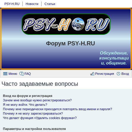
PSY-H.RU
Новости
Статьи
Форум PSY-H.RU
Обсуждение,
консультаци
и, общение.
Меню
FAQ
Регистрация
Вход
Часто задаваемые вопросы
Вход на форум и регистрация
Зачем мне вообще нужно регистрироваться?
Я не могу войти. Что делать?
Почему мне периодически приходится повторять ввод имени и пароля?
Почему я не могу зарегистрироваться?
Что делает функция «Удалить cookies форума»?
Параметры и настройки пользователя