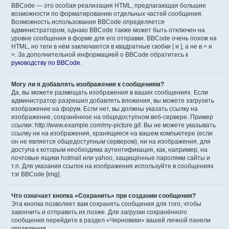
BBCode — это особая реализация HTML, предлагающая большие
возможности по форматированию отдельных частей сообщения.
Возможность использования BBCode определяется
администратором, однако BBCode также может быть отключен на
уровне сообщения в форме для его отправки. BBCode очень похож на
HTML, но теги в нём заключаются в квадратные скобки [ и ], а не в < и
>. За дополнительной информацией о BBCode обратитесь к
руководству по BBCode
.
Могу ли я добавлять изображения к сообщениям?
Да, вы можете размещать изображения в ваших сообщениях. Если
администратор разрешил добавлять вложения, вы можете загрузить
изображение на форум. Если нет, вы должны указать ссылку на
изображение, сохранённое на общедоступном веб-сервере. Пример
ссылки: http://www.example.com/my-picture.gif. Вы не можете указывать
ссылку ни на изображения, хранящиеся на вашем компьютере (если
он не является общедоступным сервером), ни на изображения, для
доступа к которым необходима аутентификация, как, например, на
почтовые ящики hotmail или yahoo, защищённые паролями сайты и
т.п. Для указания ссылок на изображения используйте в сообщениях
тэг BBCode [img].
Что означает кнопка «Сохранить» при создании сообщения?
Эта кнопка позволяет вам сохранять сообщения для того, чтобы
закончить и отправить их позже. Для загрузки сохранённого
сообщения перейдите в раздел «Черновики» вашей личной панели
управления.