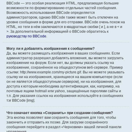
BBCode — это особая реализация HTML, предлагающая большие
возможности по форматированию отдельных частей сообщения.
Возможность использования BBCode определяется
администратором, однако BBCode также может быть отключен на
уровне сообщения в форме для его отправки. BBCode очень похож на
HTML, но теги в нём заключаются в квадратные скобки [ и ], а не в < и
>. За дополнительной информацией о BBCode обратитесь к
руководству по BBCode
.
Могу ли я добавлять изображения к сообщениям?
Да, вы можете размещать изображения в ваших сообщениях. Если
администратор разрешил добавлять вложения, вы можете загрузить
изображение на форум. Если нет, вы должны указать ссылку на
изображение, сохранённое на общедоступном веб-сервере. Пример
ссылки: http://www.example.com/my-picture.gif. Вы не можете указывать
ссылку ни на изображения, хранящиеся на вашем компьютере (если
он не является общедоступным сервером), ни на изображения, для
доступа к которым необходима аутентификация, как, например, на
почтовые ящики hotmail или yahoo, защищённые паролями сайты и
т.п. Для указания ссылок на изображения используйте в сообщениях
тэг BBCode [img].
Что означает кнопка «Сохранить» при создании сообщения?
Эта кнопка позволяет вам сохранять сообщения для того, чтобы
закончить и отправить их позже. Для загрузки сохранённого
сообщения перейдите в раздел «Черновики» вашей личной панели
управления.