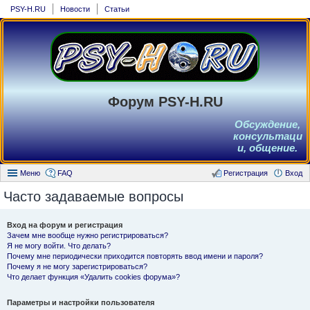
PSY-H.RU
Новости
Статьи
Форум PSY-H.RU
Обсуждение,
консультаци
и, общение.
Меню
FAQ
Регистрация
Вход
Часто задаваемые вопросы
Вход на форум и регистрация
Зачем мне вообще нужно регистрироваться?
Я не могу войти. Что делать?
Почему мне периодически приходится повторять ввод имени и пароля?
Почему я не могу зарегистрироваться?
Что делает функция «Удалить cookies форума»?
Параметры и настройки пользователя