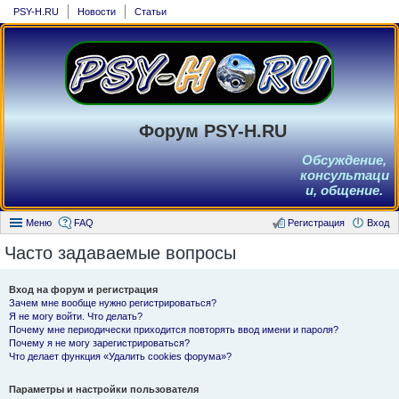
PSY-H.RU
Новости
Статьи
Форум PSY-H.RU
Обсуждение,
консультаци
и, общение.
Меню
FAQ
Регистрация
Вход
Часто задаваемые вопросы
Вход на форум и регистрация
Зачем мне вообще нужно регистрироваться?
Я не могу войти. Что делать?
Почему мне периодически приходится повторять ввод имени и пароля?
Почему я не могу зарегистрироваться?
Что делает функция «Удалить cookies форума»?
Параметры и настройки пользователя