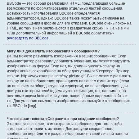
BBCode — это особая реализация HTML, предлагающая большие
возможности по форматированию отдельных частей сообщения.
Возможность использования BBCode определяется
администратором, однако BBCode также может быть отключен на
уровне сообщения в форме для его отправки. BBCode очень похож на
HTML, но теги в нём заключаются в квадратные скобки [ и ], а не в < и
>. За дополнительной информацией о BBCode обратитесь к
руководству по BBCode
.
Могу ли я добавлять изображения к сообщениям?
Да, вы можете размещать изображения в ваших сообщениях. Если
администратор разрешил добавлять вложения, вы можете загрузить
изображение на форум. Если нет, вы должны указать ссылку на
изображение, сохранённое на общедоступном веб-сервере. Пример
ссылки: http://www.example.com/my-picture.gif. Вы не можете указывать
ссылку ни на изображения, хранящиеся на вашем компьютере (если
он не является общедоступным сервером), ни на изображения, для
доступа к которым необходима аутентификация, как, например, на
почтовые ящики hotmail или yahoo, защищённые паролями сайты и
т.п. Для указания ссылок на изображения используйте в сообщениях
тэг BBCode [img].
Что означает кнопка «Сохранить» при создании сообщения?
Эта кнопка позволяет вам сохранять сообщения для того, чтобы
закончить и отправить их позже. Для загрузки сохранённого
сообщения перейдите в раздел «Черновики» вашей личной панели
управления.